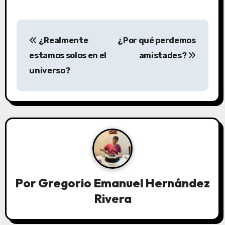
N
¿Realmente
¿Por qué perdemos
a
estamos solos en el
amistades?
v
universo?
e
g
a
c
i
Por
Gregorio Emanuel Hernández
ó
Rivera
n