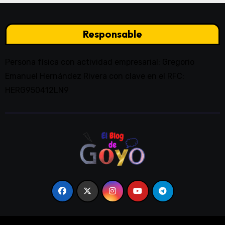
Responsable
Persona física con actividad empresarial: Gregorio
Emanuel Hernández Rivera con clave en el RFC:
HERG950412LN9