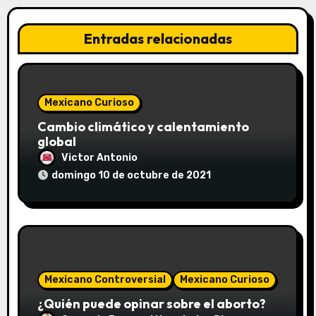
d
e
Entradas relacionadas
e
n
Mexicano Curioso
t
Cambio climático y calentamiento
global
r
Victor Antonio
domingo 10 de octubre de 2021
a
d
a
s
Mexicano Controversial
Mexicano Curioso
¿Quién puede opinar sobre el aborto?